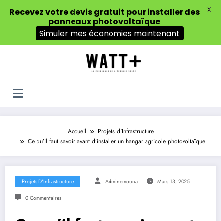
X
Recevez votre devis gratuit pour installer des
panneaux photovoltaïque
Simuler mes économies maintenant
Aller
au
contenu
Accueil
Projets d'Infrastructure
Ce qu’il faut savoir avant d’installer un hangar agricole photovoltaïque
Projets D'Infrastructure
Adminemouna
Mars 13, 2025
0 Commentaires