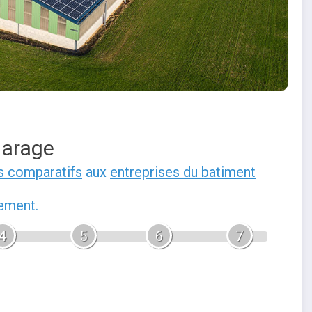
garage
s comparatifs
aux
entreprises du batiment
gement.
4
5
6
7