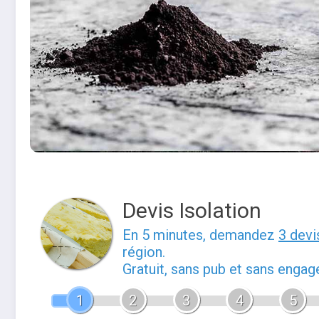
Devis Isolation
En 5 minutes, demandez
3 devi
région.
Gratuit, sans pub et sans enga
1
2
3
4
5