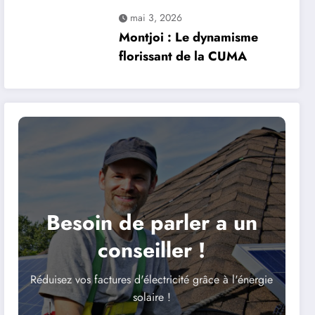
projet solaire de 37
mai 3, 2026
hectares suscite la
Montjoi : Le dynamisme
controverse
florissant de la CUMA
Besoin de parler a un
conseiller !
Réduisez vos factures d'électricité grâce à l'énergie
solaire !