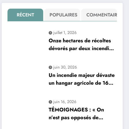
RÉCENT
POPULAIRES
COMMENTAIRE
juillet 1, 2026
Onze hectares de récoltes
dévorés par deux incendies
en une seule journée : un
sinistre dévastateur
juin 30, 2026
Un incendie majeur dévaste
un hangar agricole de 1600
m², détruisant des centaines
de bottes de paille
juin 16, 2026
TÉMOIGNAGES : « On
n’est pas opposés de
principe » — Quand un