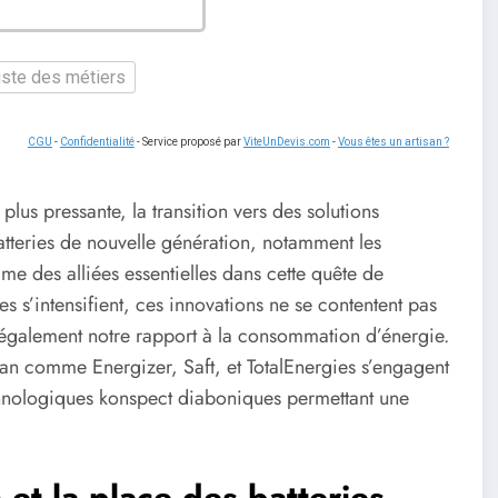
liste des métiers
CGU
-
Confidentialité
- Service proposé par
ViteUnDevis.com
-
Vous êtes un artisan ?
lus pressante, la transition vers des solutions
atteries de nouvelle génération, notamment les
e des alliées essentielles dans cette quête de
s s’intensifient, ces innovations ne se contentent pas
t également notre rapport à la consommation d’énergie.
an comme Energizer, Saft, et TotalEnergies s’engagent
echnologiques konspect diaboniques permettant une
n et la place des batteries