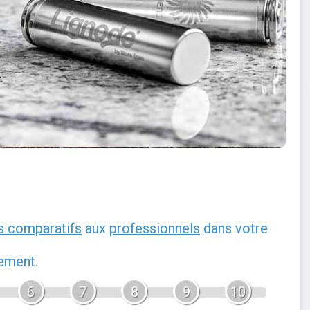
s comparatifs
aux
professionnels
dans votre
gement.
6
7
8
9
10