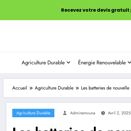
Recevez votre devis gratuit
Aller
au
contenu
Agriculture Durable
Énergie Renouvelable
Accueil
Agriculture Durable
Les batteries de nouvell
Agriculture Durable
Adminemouna
Avril 2, 2025