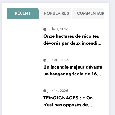
RÉCENT
POPULAIRES
COMMENTAIRE
juillet 1, 2026
Onze hectares de récoltes
dévorés par deux incendies
en une seule journée : un
sinistre dévastateur
juin 30, 2026
Un incendie majeur dévaste
un hangar agricole de 1600
m², détruisant des centaines
de bottes de paille
juin 16, 2026
TÉMOIGNAGES : « On
n’est pas opposés de
principe » — Quand un