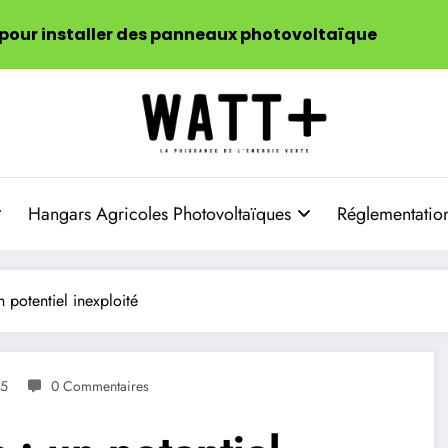
 pour installer des panneaux photovoltaïque
Hangars Agricoles Photovoltaïques
Réglementation
n potentiel inexploité
25
0 Commentaires