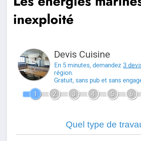
Les énergies marines
inexploité
Devis Cuisine
En 5 minutes, demandez
3 devi
région.
Gratuit, sans pub et sans enga
1
2
3
4
5
6
Quel type de trava