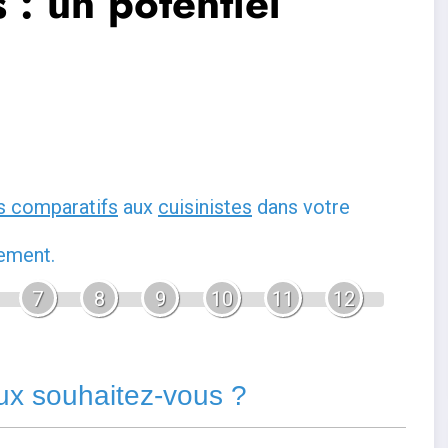
 : un potentiel
s comparatifs
aux
cuisinistes
dans votre
gement.
7
8
9
10
11
12
ux souhaitez-vous ?