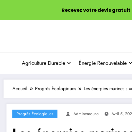
Recevez votre devis gratuit
Aller
au
contenu
Agriculture Durable
Énergie Renouvelable
Accueil
Progrès Écologiques
Les énergies marines : u
Progrès Écologiques
Adminemouna
Avril 5, 20