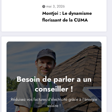
projet solaire de 37
mai 3, 2026
hectares suscite la
Montjoi : Le dynamisme
controverse
florissant de la CUMA
Besoin de parler a un
conseiller !
Réduisez vos factures d'électricité grâce à l'énergie
solaire !