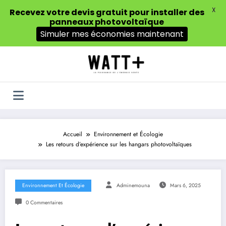
X
Recevez votre devis gratuit pour installer des
panneaux photovoltaïque
Simuler mes économies maintenant
Aller
au
contenu
Accueil
Environnement et Écologie
Les retours d’expérience sur les hangars photovoltaïques
Environnement Et Écologie
Adminemouna
Mars 6, 2025
0 Commentaires