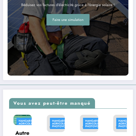
Réduisez vos factures d'électricité grâce à l'énergie solaire !
Faire une simulation
Vous avez peut-être manqué
HANGARS
HANGARS
HANGARS
HANGARS
AGRICOLES
AGRICOLES
AGRICOLES
AGRICOLES
QUES
PHOTOVOLTAÏQUES
PHOTOVOLTAÏQUES
PHOTOVOLTAÏQUES
PHOTOVOLTAÏQ
Autre