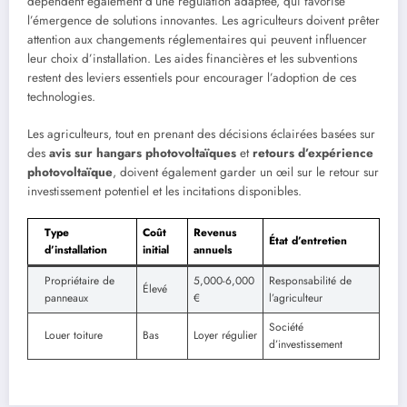
dépendent également d’une régulation adaptée, qui favorise
l’émergence de solutions innovantes. Les agriculteurs doivent prêter
attention aux changements réglementaires qui peuvent influencer
leur choix d’installation. Les aides financières et les subventions
restent des leviers essentiels pour encourager l’adoption de ces
technologies.
Les agriculteurs, tout en prenant des décisions éclairées basées sur
des
avis sur hangars photovoltaïques
et
retours d’expérience
photovoltaïque
, doivent également garder un œil sur le retour sur
investissement potentiel et les incitations disponibles.
Type
Coût
Revenus
État d’entretien
d’installation
initial
annuels
Propriétaire de
5,000-6,000
Responsabilité de
Élevé
panneaux
€
l’agriculteur
Société
Louer toiture
Bas
Loyer régulier
d’investissement