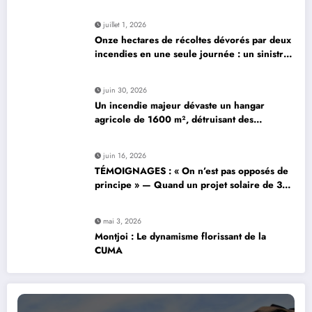
juillet 1, 2026
Onze hectares de récoltes dévorés par deux
incendies en une seule journée : un sinistre
dévastateur
juin 30, 2026
Un incendie majeur dévaste un hangar
agricole de 1600 m², détruisant des
centaines de bottes de paille
juin 16, 2026
TÉMOIGNAGES : « On n’est pas opposés de
principe » — Quand un projet solaire de 37
hectares suscite la controverse
mai 3, 2026
Montjoi : Le dynamisme florissant de la
CUMA