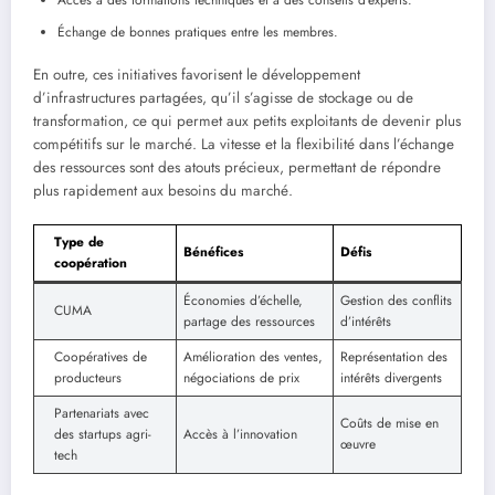
Accès à des formations techniques et à des conseils d’experts.
Échange de bonnes pratiques entre les membres.
En outre, ces initiatives favorisent le développement
d’infrastructures partagées, qu’il s’agisse de stockage ou de
transformation, ce qui permet aux petits exploitants de devenir plus
compétitifs sur le marché. La vitesse et la flexibilité dans l’échange
des ressources sont des atouts précieux, permettant de répondre
plus rapidement aux besoins du marché.
Type de
Bénéfices
Défis
coopération
Économies d’échelle,
Gestion des conflits
CUMA
partage des ressources
d’intérêts
Coopératives de
Amélioration des ventes,
Représentation des
producteurs
négociations de prix
intérêts divergents
Partenariats avec
Coûts de mise en
des startups agri-
Accès à l’innovation
œuvre
tech