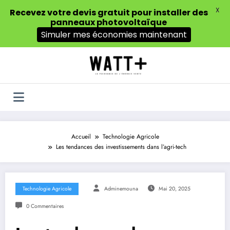
X
Recevez votre devis gratuit pour installer des
panneaux photovoltaïque
Simuler mes économies maintenant
Aller
au
contenu
Accueil
Technologie Agricole
Les tendances des investissements dans l’agri-tech
Technologie Agricole
Adminemouna
Mai 20, 2025
0 Commentaires