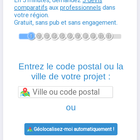
comparatifs
aux
professionnels
dans
votre région.
Gratuit, sans pub et sans engagement.
1
2
3
4
5
6
7
8
9
10
11
Entrez le code postal ou la
ville de votre projet :
ou
Géolocalisez-moi automatiquement !