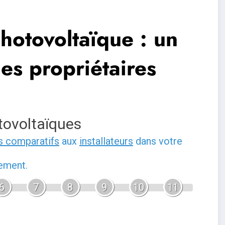
photovoltaïque : un
es propriétaires
tovoltaïques
s comparatifs
aux
installateurs
dans votre
gement.
6
7
8
9
10
11