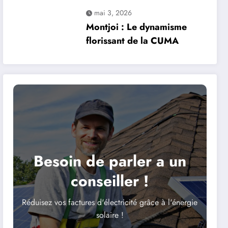
projet solaire de 37
mai 3, 2026
hectares suscite la
Montjoi : Le dynamisme
controverse
florissant de la CUMA
Besoin de parler a un
conseiller !
Réduisez vos factures d'électricité grâce à l'énergie
solaire !