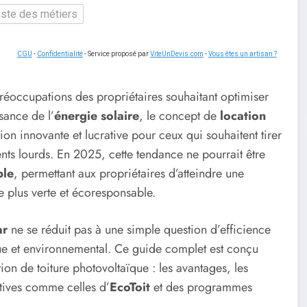
liste des métiers
CGU
-
Confidentialité
- Service proposé par
ViteUnDevis.com
-
Vous êtes un artisan ?
réoccupations des propriétaires souhaitant optimiser
sance de l’
énergie solaire
, le concept de
location
 innovante et lucrative pour ceux qui souhaitent tirer
ts lourds. En 2025, cette tendance ne pourrait être
ble
, permettant aux propriétaires d’atteindre une
ie plus verte et écoresponsable.
ar
ne se réduit pas à une simple question d’efficience
ue et environnemental. Ce guide complet est conçu
ion de toiture photovoltaïque : les avantages, les
iatives comme celles d’
EcoToit
et des programmes