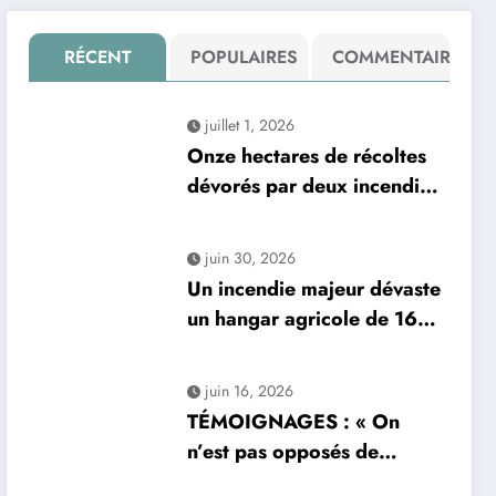
RÉCENT
POPULAIRES
COMMENTAIRE
juillet 1, 2026
Onze hectares de récoltes
dévorés par deux incendies
en une seule journée : un
sinistre dévastateur
juin 30, 2026
Un incendie majeur dévaste
un hangar agricole de 1600
m², détruisant des centaines
de bottes de paille
juin 16, 2026
TÉMOIGNAGES : « On
n’est pas opposés de
principe » — Quand un