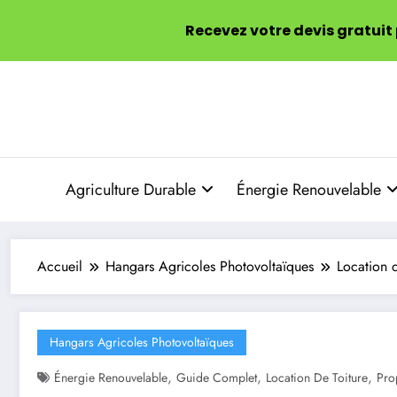
Recevez votre devis gratuit
Aller
au
contenu
Agriculture Durable
Énergie Renouvelable
Accueil
Hangars Agricoles Photovoltaïques
Location d
Hangars Agricoles Photovoltaïques
,
,
,
Énergie Renouvelable
Guide Complet
Location De Toiture
Pro